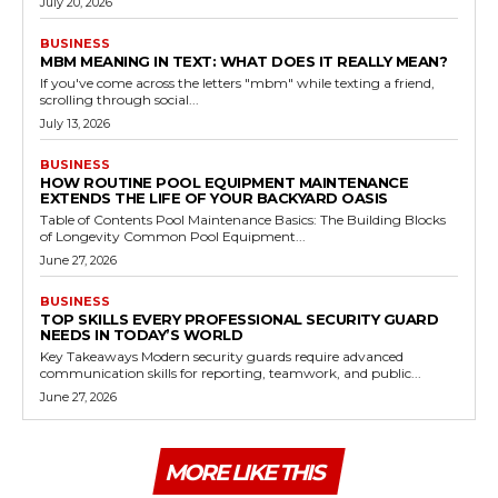
July 20, 2026
BUSINESS
MBM MEANING IN TEXT: WHAT DOES IT REALLY MEAN?
If you've come across the letters "mbm" while texting a friend,
scrolling through social...
July 13, 2026
BUSINESS
HOW ROUTINE POOL EQUIPMENT MAINTENANCE
EXTENDS THE LIFE OF YOUR BACKYARD OASIS
Table of Contents Pool Maintenance Basics: The Building Blocks
of Longevity Common Pool Equipment...
June 27, 2026
BUSINESS
TOP SKILLS EVERY PROFESSIONAL SECURITY GUARD
NEEDS IN TODAY’S WORLD
Key Takeaways Modern security guards require advanced
communication skills for reporting, teamwork, and public...
June 27, 2026
MORE LIKE THIS